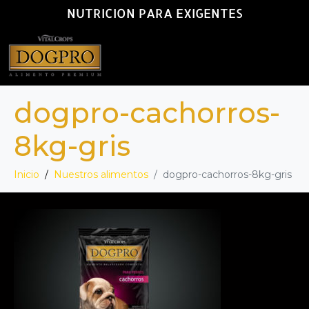
NUTRICION PARA EXIGENTES
dogpro-cachorros-
8kg-gris
Inicio
Nuestros alimentos
dogpro-cachorros-8kg-gris