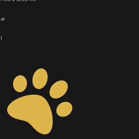
.ar
1