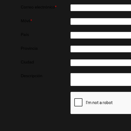
Correo electrónico
*
Móvil
*
País
Provincia
Ciudad
Descripción